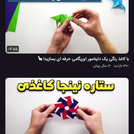
04:55
با کاغذ رنگی یک دایناسور اوریگامی حرفه ای بسازید! 🦕
310 بازدید
3 سال پیش