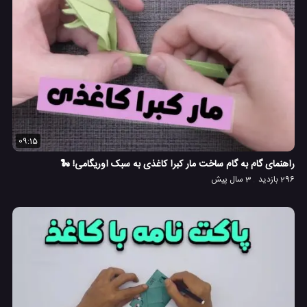
09:15
راهنمای گام به گام ساخت مار کبرا کاغذی به سبک اوریگامی! 🐍
296 بازدید
3 سال پیش