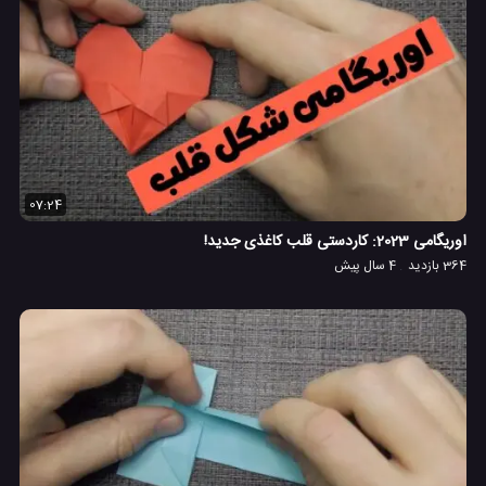
07:24
اوریگامی 2023: کاردستی قلب کاغذی جدید!
364 بازدید
4 سال پیش