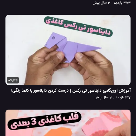
353 بازدید
3 سال پیش
07:34
آموزش اوریگامی دایناسور تی رکس | درست کردن دایناسور با کاغذ رنگی!
217 بازدید
3 سال پیش