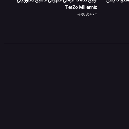
ینی هوراکان EVO، از عملکرد تا پیش
اولین نگاه به طراحی مفهومی ماشین لامبورگینی
TerZo Millennio
7.2 هزار بازدید