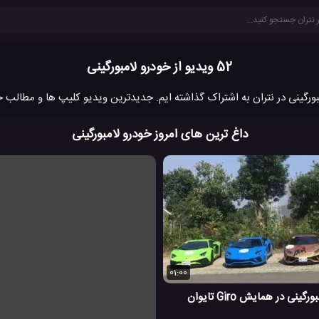
52 ویدیو از خودرو لامبورگینی
داغ ترین های امروز خودرو لامبورگینی
01:00
نی در همایش Giro تایوان