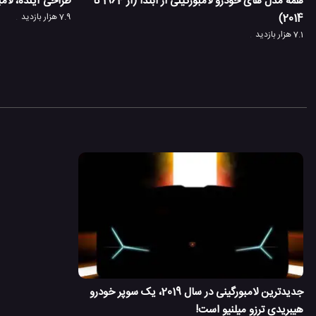
همه مدل های خودرو لامبورگینی از ابتدا (از 1964 تا
طراحی آینده، لامبورگینی nio
2014)
7.9 هزار بازدید
7.1 هزار بازدید
جدیدترین لامبورگینی در سال 2019، یک سوپر خودرو
هیبریدی ترزو میلنیو است!