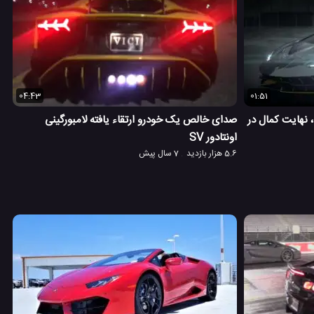
04:43
01:51
خودرو لامبورگینی سنتناریو LP 770-4، نهایت کمال در
صدای خالص یک خودرو ارتقاء یافته لامبورگینی
اونتادور SV
5.6 هزار بازدید
7 سال پیش