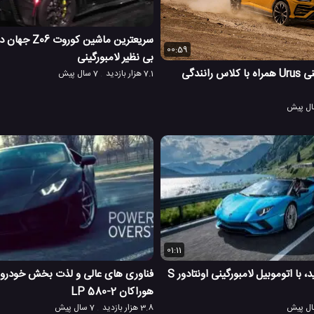
سریعترین ماشین 
00:59
بی نظیر لامبورگینی
اتوموبیل لامبورگینی Urus همراه با کلاس رانندگی
7.1 هزار بازدید
7 سال پیش
01:11
خودتان را آزاد کنید، با اتوموبیل لامبورگینی اونتادور S
فناوری های عالی و لذت بخش خودرو ل
هوراکان LP 580-2
3.8 هزار بازدید
7 سال پیش