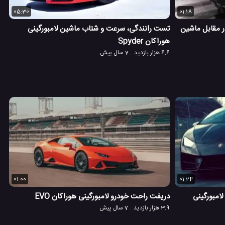
05:30
01:18
کوروت Z06 جهان در مقابل ماشین
تست رانندگی، سرعت و شتاب ماشین لامبورگینی
هوراکان Spyder
6.6 هزار بازدید
7 سال پیش
01:00
01:24
امبورگینی
دریفت راحت خودرو لامبورگینی هوراکان EVO
3.9 هزار بازدید
7 سال پیش