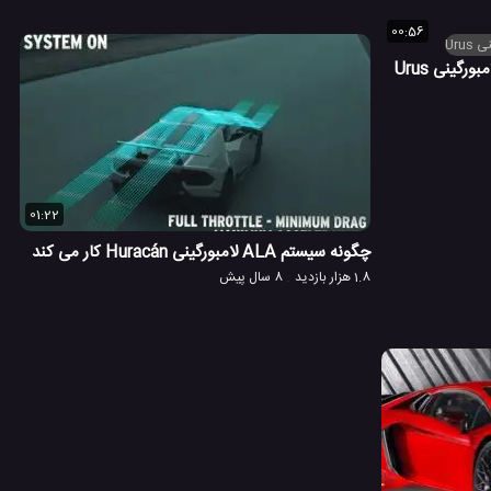
00:56
گینی Urus
01:22
چگونه سیستم ALA لامبورگینی Huracán کار می کند
1.8 هزار بازدید
8 سال پیش