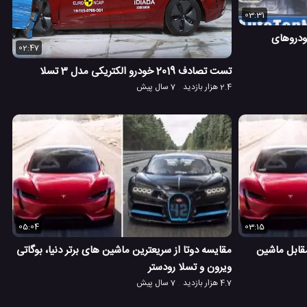
03:31
ودروهای
02:47
تست تصادف 2019 خودرو الکتریکی مدل 3 تسلا
2.4 هزار بازدید
7 سال پیش
05:04
03:15
Road تسلا در مقابل ماشین
مقایسه دوتا از سریعترین ماشین های برتر دنیا، بوگاتی
ویرون و تسلا رودستر
4.7 هزار بازدید
7 سال پیش