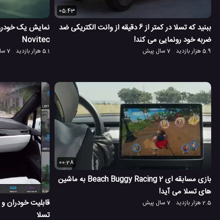
05:43
ببنید که تسلا در کمتر از 6 دقیقه از وانت الکتریکی ضد
ضربه خود رونمایی می کند!
Novitec
5.9 هزار بازدید
7 سال پیش
5.1 هزار بازدید
7 سال پیش
00:28
بازی مسابقه ای Beach Buggy Racing 2 به ماشین
های تسلا می آید!
قابلیت خودران و 
2.5 هزار بازدید
7 سال پیش
تسلا