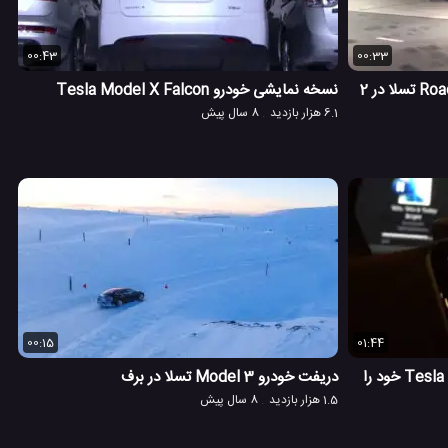
00:43
00:33
شتاب 0-100 باور نکردنی خودرو Roadster تسلا در 2
نسخه نمایشی خودرو Tesla Model X Falcon
6.1 هزار بازدید
8 سال پیش
00:15
01:44
با استفاده از ساعت اپل و Siri، خودرو Tesla خود را
دریفت خودرو Model 3 تسلا در برف
1.5 هزار بازدید
8 سال پیش